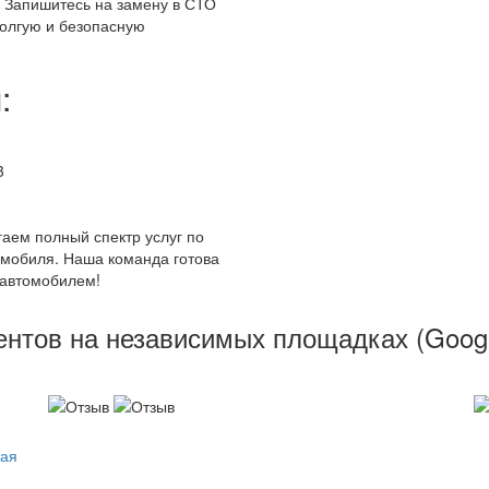
. Запишитесь на замену в СТО
долгую и безопасную
:
3
аем полный спектр услуг по
омобиля. Наша команда готова
 автомобилем!
ов на независимых площадках (Google
ная